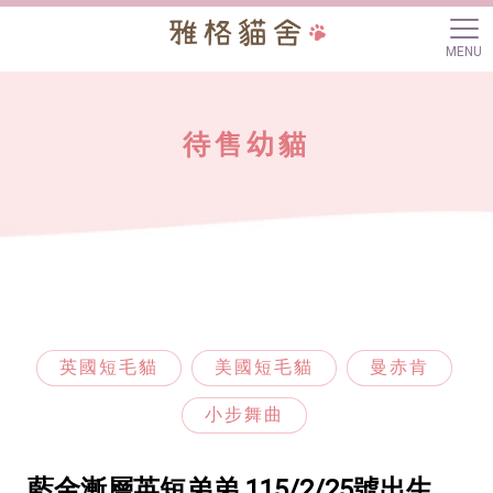
待售幼貓
英國短毛貓
美國短毛貓
曼赤肯
小步舞曲
藍金漸層英短弟弟 115/2/25號出生