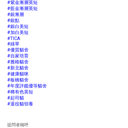
#紫金漸層英短
#藍金漸層英短
#銀漸層
#銀點
#銀白美短
#加白美短
#TICA
#綠單
#優質貓舍
#自家培育
#雅格貓舍
#新北貓舍
#健康貓咪
#板橋貓舍
#年度評鑑優等貓舍
#稀有色英短
#起司貓
#退役貓領養
提問者稱呼